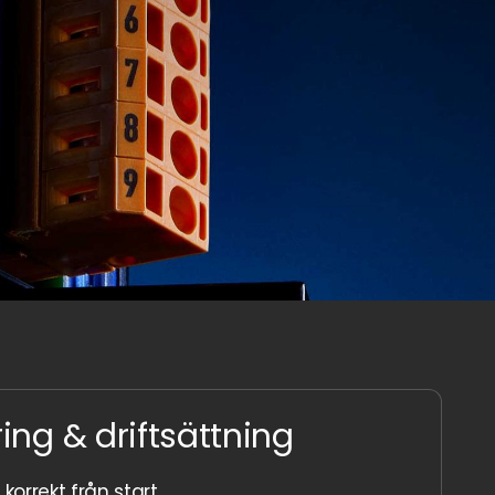
g ​& driftsättning
orrekt från start.