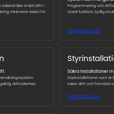
äkerställer stabil drift i
Programmering och drift
ning minimerar risken för
stabil funktion, tydlig stru
Kontakta oss
on
Styrinstallat
ft.
Säkra installationer me
 övervakningssystem
Styrinstallationer som är
iktig driftsäkerhet.
säker drift och framtida s
Kontakta oss