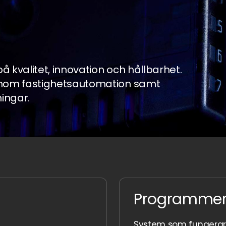
å kvalitet, innovation och hållbarhet.
 inom fastighetsautomation samt
ningar.
Programmerin
System som fungerar k