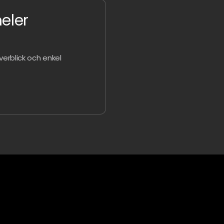
eler
verblick och enkel