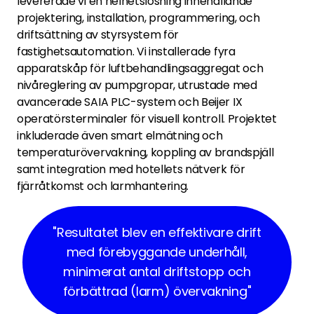
levererade vi en helhetslösning innehållande
projektering, installation, programmering, och
driftsättning av styrsystem för
fastighetsautomation. Vi installerade fyra
apparatskåp för luftbehandlingsaggregat och
nivåreglering av pumpgropar, utrustade med
avancerade SAIA PLC-system och Beijer IX
operatörsterminaler för visuell kontroll. Projektet
inkluderade även smart elmätning och
temperaturövervakning, koppling av brandspjäll
samt integration med hotellets nätverk för
fjärråtkomst och larmhantering.
"Resultatet blev en effektivare drift
med förebyggande underhåll,
minimerat antal driftstopp och
förbättrad (larm) övervakning"